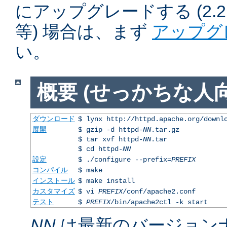
にアップグレードする (2.2.50
等) 場合は、まず
アップグ
い。
概要 (せっかちな人向
ダウンロード
$ lynx http://httpd.apache.org/downl
展開
$ gzip -d httpd-
NN
.tar.gz
$ tar xvf httpd-
NN
.tar
$ cd httpd-
NN
設定
$ ./configure --prefix=
PREFIX
コンパイル
$ make
インストール
$ make install
カスタマイズ
$ vi
PREFIX
/conf/apache2.conf
テスト
$
PREFIX
/bin/apache2ctl -k start
NN
は最新のバージョン