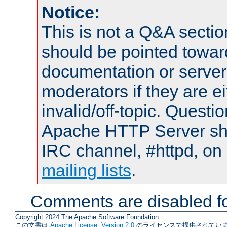
Notice:
This is not a Q&A sect
should be pointed towar
documentation or serve
moderators if they are 
invalid/off-topic. Quest
Apache HTTP Server shou
IRC channel, #httpd, on 
mailing lists
.
Comments are disabled fo
Copyright 2024 The Apache Software Foundation.
この文書は
Apache License, Version 2.0
のライセンスで提供されていま