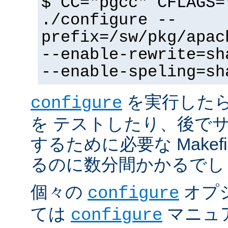
$ CC="pgcc" CFLAGS=
./configure --
prefix=/sw/pkg/apac
--enable-rewrite=sh
--enable-speling=sh
を実行した
configure
を テストしたり、後で
するために必要な Makef
るのに数分間かかるでし
個々の
オプ
configure
ては
マニュ
configure