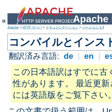
Apach
Apache
>
HTTP サーバ
>
ドキュメンテーション
>
バージョン 2.4
コンパイルとインス
翻訳済み言語:
de
|
en
|
e
この日本語訳はすでに古
性があります。 最近更
には英語版をご覧下さい
この文書で扱う範囲は、Unix