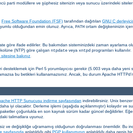
cü parti modüllere ve şüphesiz sitenizin veya sunucu üzerindeki siteleri
.
Free Software Foundation (FSF)
tarafından dağıtılan
GNU C derleyici
 uyumlu olduğundan emin olunuz. Ayrıca,
ortam değişkeninizin içer
PATH
ate göre ifade edilirler. Bu bakımdan sisteminizdeki zaman ayarlama 
okolüne (NTP) göre çalışan
veya
programları kullanılır.
ntpdate
xntpd
sitesine bakınız
.
eri desteklemek için Perl 5 yorumlayıcısı gerekir (5.003 veya daha yeni s
ulamazsa bu betikleri kullanamazsınız. Ancak, bu durum Apache HTTPd’
pache HTTP Sunucusu indirme sayfasından
indirebilirsiniz. Unix benz
i daha iyi olacaktır. Derleme işlemi (aşağıda açıklanmıştır) kolaydır ve 
ş paketler çoğunlukla en son kaynak sürüm kadar güncel değildirler. Eğer
aki talimatlara uyunuz.
z ve değişikliğe uğramamış olduğunun doğrulanması önemlidir. Bu indi
e sayfasında
anlatıldığı gibi
PGP kullanımının
anlatıldığı daha geniş bir