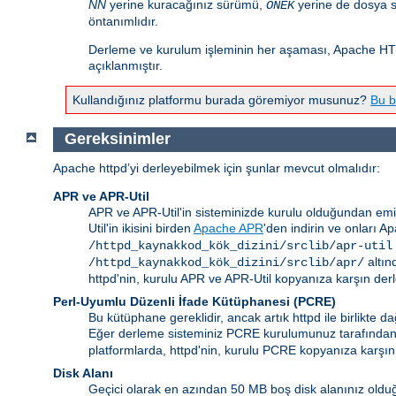
NN
yerine kuracağınız sürümü,
yerine de dosya s
ÖNEK
öntanımlıdır.
Derleme ve kurulum işleminin her aşaması, Apache HTT
açıklanmıştır.
Kullandığınız platformu burada göremiyor musunuz?
Bu b
Gereksinimler
Apache httpd’yi derleyebilmek için şunlar mevcut olmalıdır:
APR ve APR-Util
APR ve APR-Util'in sisteminizde kurulu olduğundan emi
Util'in ikisini birden
Apache APR
'den indirin ve onları A
/httpd_kaynakkod_kök_dizini/srclib/apr-util
altın
/httpd_kaynakkod_kök_dizini/srclib/apr/
httpd'nin, kurulu APR ve APR-Util kopyanıza karşın derl
Perl-Uyumlu Düzenli İfade Kütüphanesi (PCRE)
Bu kütüphane gereklidir, ancak artık httpd ile birlikte
Eğer derleme sisteminiz PCRE kurulumunuz tarafında
platformlarda, httpd'nin, kurulu PCRE kopyanıza karşın 
Disk Alanı
Geçici olarak en azından 50 MB boş disk alanınız olduğ