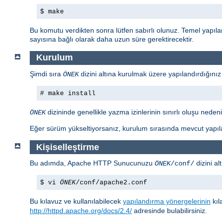
$ make
Bu komutu verdikten sonra lütfen sabırlı olunuz. Temel yapıl
sayısına bağlı olarak daha uzun süre gerektirecektir.
Kurulum
Şimdi sıra
dizini altına kurulmak üzere yapılandırdığınız
ÖNEK
# make install
dizininde genellikle yazma izinlerinin sınırlı oluşu nedeniy
ÖNEK
Eğer sürüm yükseltiyorsanız, kurulum sırasında mevcut yapıla
Kişiselleştirme
Bu adımda, Apache HTTP Sunucunuzu
dizini al
ÖNEK
/conf/
$ vi
ÖNEK
/conf/apache2.conf
Bu kılavuz ve kullanılabilecek
yapılandırma yönergelerinin
kıl
http://httpd.apache.org/docs/2.4/
adresinde bulabilirsiniz.