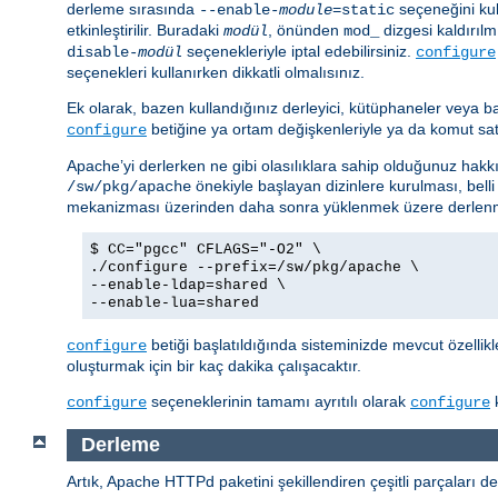
derleme sırasında
seçeneğini kul
--enable-
module
=static
etkinleştirilir. Buradaki
, önünden
dizgesi kaldırılmı
modül
mod_
seçenekleriyle iptal edebilirsiniz.
disable-
modül
configure
seçenekleri kullanırken dikkatli olmalısınız.
Ek olarak, bazen kullandığınız derleyici, kütüphaneler veya b
betiğine ya ortam değişkenleriyle ya da komut satırı
configure
Apache’yi derlerken ne gibi olasılıklara sahip olduğunuz hakkı
önekiyle başlayan dizinlere kurulması, belli
/sw/pkg/apache
mekanizması üzerinden daha sonra yüklenmek üzere derlenm
$ CC="pgcc" CFLAGS="-O2" \
./configure --prefix=/sw/pkg/apache \
--enable-ldap=shared \
--enable-lua=shared
betiği başlatıldığında sisteminizde mevcut özellik
configure
oluşturmak için bir kaç dakika çalışacaktır.
seçeneklerinin tamamı ayrıtılı olarak
k
configure
configure
Derleme
Artık, Apache HTTPd paketini şekillendiren çeşitli parçaları de