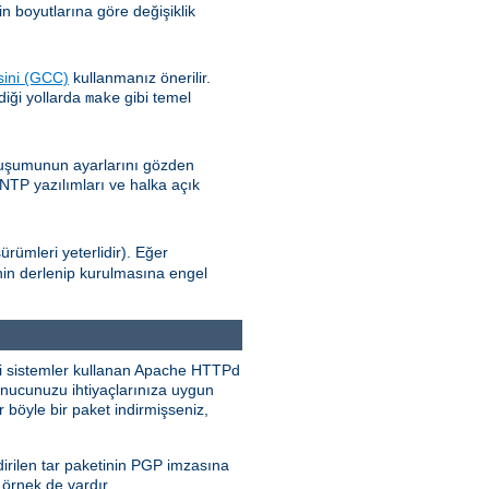
n boyutlarına göre değişiklik
sini (GCC)
kullanmanız önerilir.
diği yollarda
gibi temel
make
oluşumunun ayarlarını gözden
 NTP yazılımları ve halka açık
ürümleri yeterlidir). Eğer
nin derlenip kurulmasına engel
eri sistemler kullanan Apache HTTPd
sunucunuzu ihtiyaçlarınıza uygun
 böyle bir paket indirmişseniz,
rilen tar paketinin PGP imzasına
 örnek de vardır.