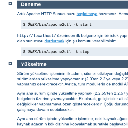
Deneme
Artık Apache HTTP Sunucunuzu
başlatmaya
hazırsınız. Hem
$
ÖNEK
/bin/apache2ctl -k start
üzerinden ilk belgeniz için bir istek yap
http://localhost/
olan sunucuyu
durdurmak
için şu komutu verebilirsiniz:
$
ÖNEK
/bin/apache2ctl -k stop
Yükseltme
Sürüm yükseltme işleminin ilk adımı, sitenizi etkileyen değiş
sürümlerden yükseltme yapıyorsanız (2.0’ten 2.2’ye veya 2.2’d
yapmanızı gerektirecektir. Ayrıca, tüm modüllerin de modül API
Aynı ana sürüm içinde yükseltme yapmak (2.2.55’ten 2.2.57’y
belgelerin üzerine yazmayacaktır. Ek olarak, geliştiriciler alt 
değişiklikler yapmamaya özen göstereceklerdir. Çoğu durum
çalışmaya devam edebilecektir.
Aynı ana sürüm içinde yükseltme işlemine, eski kaynak ağac
kaynak ağacının kök dizinine kopyalamak suretiyle başlayabil