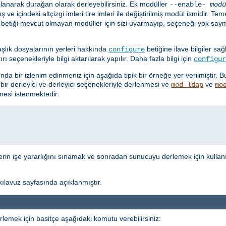
lanarak durağan olarak derleyebilirsiniz. Ek modüller
--enable-
modü
ş ve içindeki altçizgi imleri tire imleri ile değiştirilmiş modül ismidir. 
betiği mevcut olmayan modüller için sizi uyarmayıp, seçeneği yok say
aşlık dosyalarının yerleri hakkında
betiğine ilave bilgiler sa
configure
 seçenekleriyle bilgi aktarılarak yapılır. Daha fazla bilgi için
configur
nda bir izlenim edinmeniz için aşağıda tipik bir örneğe yer verilmiştir. 
 bir derleyici ve derleyici seçenekleriyle derlenmesi ve
ve
mod_ldap
mo
esi istenmektedir:
lerin işe yararlığını sınamak ve sonradan sunucuyu derlemek için kullan
ılavuz sayfasında açıklanmıştır.
rlemek için basitçe aşağıdaki komutu verebilirsiniz: