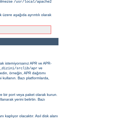
tilmezse
/usr/local/apache2
üzere aşağıda ayrıntılı olarak
nmak istemiyorsanız APR ve APR-
ve
_dizini/srclib/apr
 edin, örneğin, APR dağıtımı
 kullanın. Bazı platformlarda,
ve bir port veya paket olarak kurun.
lanarak yerini belirtin. Bazı
kaplıyor olacaktır. Asıl disk alanı