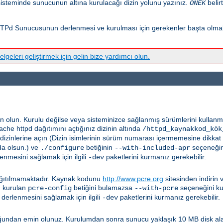
isteminde sunucunun altına kurulacağı dizin yolunu yazınız.
belir
ÖNEK
Pd Sunucusunun derlenmesi ve kurulması için gerekenler başta olmak 
elgeleri geliştirmek için gelin bize yardımcı olun.
n olun. Kurulu değilse veya sisteminizce sağlanmış sürümlerini kulla
pache httpd dağıtımını açtığınız dizinin altında
/httpd_kaynakkod_kök
dizinlerine açın (Dizin isimlerinin sürüm numarası içermemesine dikkat
da olsun.) ve
betiğinin
seçeneğini
./configure
--with-included-apr
enmesini sağlamak için ilgili
paketlerini kurmanız gerekebilir.
-dev
 dağıtılmamaktadır. Kaynak kodunu
http://www.pcre.org
sitesinden indirin 
n kurulan
betiğini bulamazsa
seçeneğini kul
pcre-config
--with-pcre
derlenmesini sağlamak için ilgili
paketlerini kurmanız gerekebilir.
-dev
undan emin olunuz. Kurulumdan sonra sunucu yaklaşık 10 MB disk alanı 