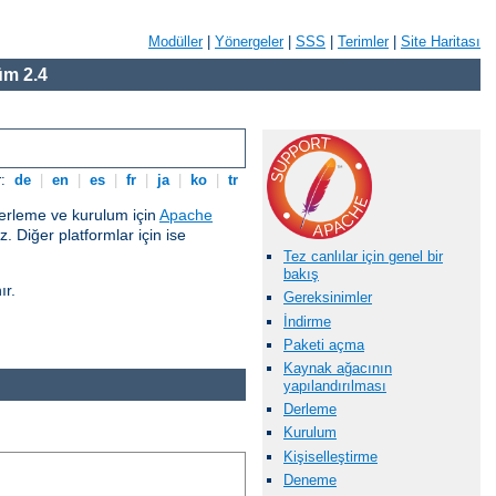
Modüller
|
Yönergeler
|
SSS
|
Terimler
|
Site Haritası
m 2.4
r:
de
|
en
|
es
|
fr
|
ja
|
ko
|
tr
erleme ve kurulum için
Apache
 Diğer platformlar için ise
Tez canlılar için genel bir
bakış
ır.
Gereksinimler
İndirme
Paketi açma
Kaynak ağacının
yapılandırılması
Derleme
Kurulum
Kişiselleştirme
Deneme