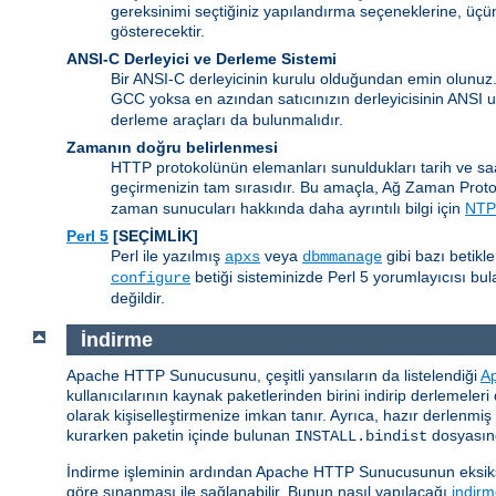
gereksinimi seçtiğiniz yapılandırma seçeneklerine, üçün
gösterecektir.
ANSI-C Derleyici ve Derleme Sistemi
Bir ANSI-C derleyicinin kurulu olduğundan emin olunuz
GCC yoksa en azından satıcınızın derleyicisinin ANSI
derleme araçları da bulunmalıdır.
Zamanın doğru belirlenmesi
HTTP protokolünün elemanları sunuldukları tarih ve sa
geçirmenizin tam sırasıdır. Bu amaçla, Ağ Zaman Prot
zaman sunucuları hakkında daha ayrıntılı bilgi için
NTP 
Perl 5
[SEÇİMLİK]
Perl ile yazılmış
veya
gibi bazı betikl
apxs
dbmmanage
betiği sisteminizde Perl 5 yorumlayıcısı b
configure
değildir.
İndirme
Apache HTTP Sunucusunu, çeşitli yansıların da listelendiği
A
kullanıcılarının kaynak paketlerinden birini indirip derlemeler
olarak kişiselleştirmenize imkan tanır. Ayrıca, hazır derlenmi
kurarken paketin içinde bulunan
dosyasınd
INSTALL.bindist
İndirme işleminin ardından Apache HTTP Sunucusunun eksiksi
göre sınanması ile sağlanabilir. Bunun nasıl yapılacağı
indirm