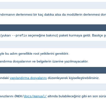
andırmanın derlenmesi bir kaç dakika alsa da modüllerin derlenmesi don
 (yukarı
seçeneğine bakınız) paketi kurmaya geldi. Basitçe ş
--prefix
le bu adım genellikle root yetkilerini gerektirir.
ndırma dosyalarının ve belgelerin üzerine yazılmayacaktır.
tındaki
yapılandırma dosyalarını
düzenleyerek kişiselleştirebilirsiniz.
avuzlarını
altında bulabileceğiniz gibi en son sü
ÖNEK
/
docs/manual/