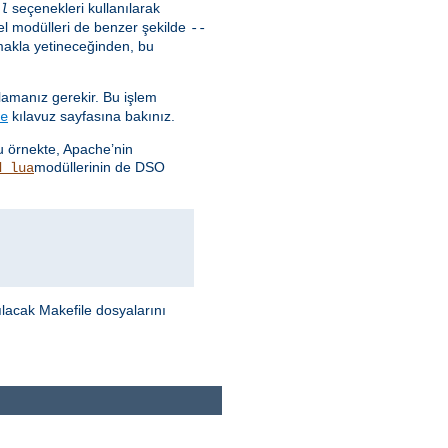
seçenekleri kullanılarak
l
Temel modülleri de benzer şekilde
--
makla yetineceğinden, bu
ğlamanız gerekir. Bu işlem
kılavuz sayfasına bakınız.
e
Bu örnekte, Apache’nin
modüllerinin de DSO
d_lua
ılacak Makefile dosyalarını