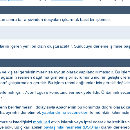
n sonra tar arşivinden dosyaları çıkarmak basit bir işlemdir:
arını içeren yeni bir dizin oluşturacaktır. Sunucuyu derleme işlmine ba
 kişisel gereksinimlerinize uygun olarak yapılandırılmasıdır. Bu işle
 ağacının resmen dağıtıma girmemiş bir sürümünü indiren geliştiriciler
çalıştırmaları gerekir. Bu işlem resmi dağıtımlar için gerekli değildir
conf
erlemek için
komutunu vermek yeterlidir. Öntanımlı seçen
./configure
r.
 belirlenmesini, dolayısıyla Apache’nin bu konumda doğru olarak çalı
 daha ayrıntılı denetim ek
yapılandırma seçenekleri
ile mümkün kılınmıştır
asını istediğinizi
modülleri
etkin kılarak veya iptal ederek belirtebilirsi
ye sokulup çıkarılabilen
paylaşımlaı nesneler (DSO'lar)
olarak derlenebil