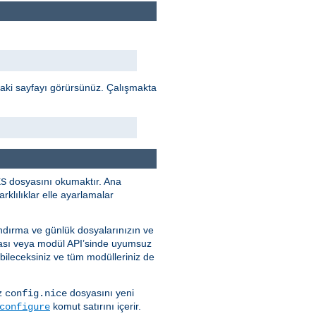
daki sayfayı görürsünüz. Çalışmakta
dosyasını okumaktır. Ana
ES
klılıklar elle ayarlamalar
ndırma ve günlük dosyalarınızın ve
ması veya modül API’sinde uyumsuz
bileceksiniz ve tüm modülleriniz de
ız
dosyasını yeni
config.nice
komut satırını içerir.
configure