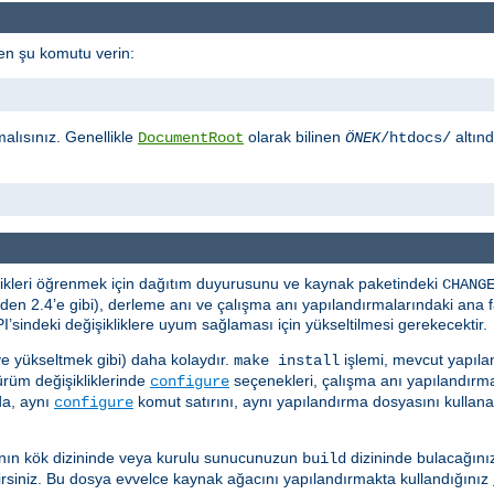
en şu komutu verin:
malısınız. Genellikle
olarak bilinen
altın
DocumentRoot
ÖNEK
/htdocs/
iklikleri öğrenmek için dağıtım duyurusunu ve kaynak paketindeki
CHANG
en 2.4’e gibi), derleme anı ve çalışma anı yapılandırmalarındaki ana far
’sindeki değişikliklere uyum sağlaması için yükseltilmesi gerekecektir.
e yükseltmek gibi) daha kolaydır.
işlemi, mevcut yapıla
make install
sürüm değişikliklerinde
seçenekleri, çalışma anı yapılandır
configure
da, aynı
komut satırını, aynı yapılandırma dosyasını kullana
configure
ının kök dizininde veya kurulu sunucunuzun
dizininde bulacağın
build
irsiniz. Bu dosya evvelce kaynak ağacını yapılandırmakta kullandığınız