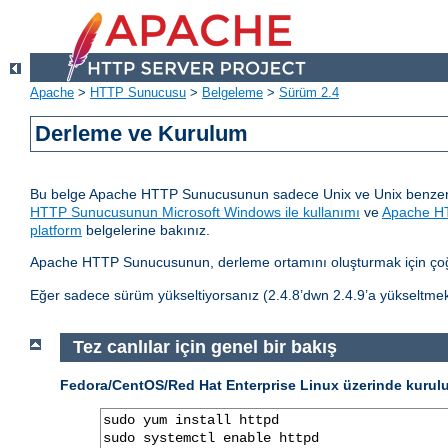
Apache
>
HTTP Sunucusu
>
Belgeleme
>
Sürüm 2.4
Derleme ve Kurulum
Bu belge Apache HTTP Sunucusunun sadece Unix ve Unix benzeri 
HTTP Sunucusunun Microsoft Windows ile kullanımı
ve
Apache HT
platform
belgelerine bakınız.
Apache HTTP Sunucusunun, derleme ortamını oluşturmak için çoğu
Eğer sadece sürüm yükseltiyorsanız (2.4.8’dwn 2.4.9’a yükseltmek
Tez canlılar için genel bir bakış
Fedora/CentOS/Red Hat Enterprise Linux üzerinde kurul
sudo yum install httpd

sudo systemctl enable httpd
