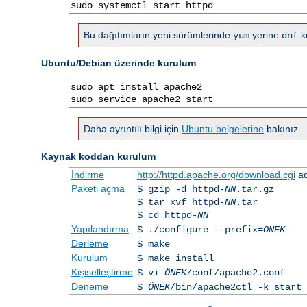
sudo systemctl start httpd
Bu dağıtımların yeni sürümlerinde
yerine
ku
yum
dnf
Ubuntu/Debian üzerinde kurulum
sudo apt install apache2

sudo service apache2 start
Daha ayrıntılı bilgi için
Ubuntu belgelerine
bakınız.
Kaynak koddan kurulum
İndirme
http://httpd.apache.org/download.cgi
ad
Paketi açma
$ gzip -d httpd-
NN
.tar.gz
$ tar xvf httpd-
NN
.tar
$ cd httpd-
NN
Yapılandırma
$ ./configure --prefix=
ÖNEK
Derleme
$ make
Kurulum
$ make install
Kişiselleştirme
$ vi
ÖNEK
/conf/apache2.conf
Deneme
$
ÖNEK
/bin/apache2ctl -k start