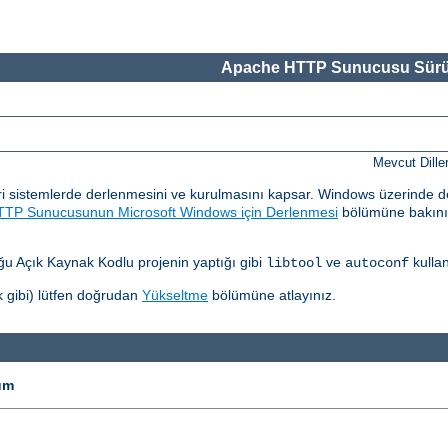
Apache HTTP Sunucusu Sürü
Mevcut Dille
sistemlerde derlenmesini ve kurulmasını kapsar. Windows üzerinde d
TP Sunucusunun Microsoft Windows için Derlenmesi
bölümüne bakınız.
 Açık Kaynak Kodlu projenin yaptığı gibi
ve
kullan
libtool
autoconf
 gibi) lütfen doğrudan
Yükseltme
bölümüne atlayınız.
um