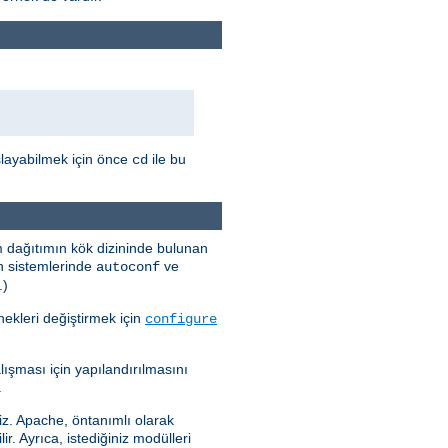
şlayabilmek için önce
ile bu
cd
m dağıtımın kök dizininde bulunan
in sistemlerinde
ve
autoconf
.)
ekleri değiştirmek için
configure
şması için yapılandırılmasını
.
niz. Apache, öntanımlı olarak
ir. Ayrıca, istediğiniz modülleri