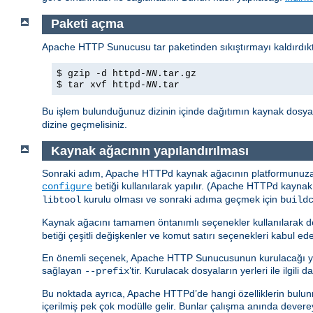
Paketi açma
Apache HTTP Sunucusu tar paketinden sıkıştırmayı kaldırdıkta
$ gzip -d httpd-
NN
.tar.gz
$ tar xvf httpd-
NN
.tar
Bu işlem bulunduğunuz dizinin içinde dağıtımın kaynak dosyal
dizine geçmelisiniz.
Kaynak ağacının yapılandırılması
Sonraki adım, Apache HTTPd kaynak ağacının platformunuza ve
betiği kullanılarak yapılır. (Apache HTTPd kaynak
configure
kurulu olması ve sonraki adıma geçmek için
libtool
build
Kaynak ağacını tamamen öntanımlı seçenekler kullanılarak d
betiği çeşitli değişkenler ve komut satırı seçenekleri kabul ede
En önemli seçenek, Apache HTTP Sunucusunun kurulacağı yerin
sağlayan
’tir. Kurulacak dosyaların yerleri ile ilgili
--prefix
Bu noktada ayrıca, Apache HTTPd’de hangi özelliklerin bulunm
içerilmiş pek çok modülle gelir. Bunlar çalışma anında devere