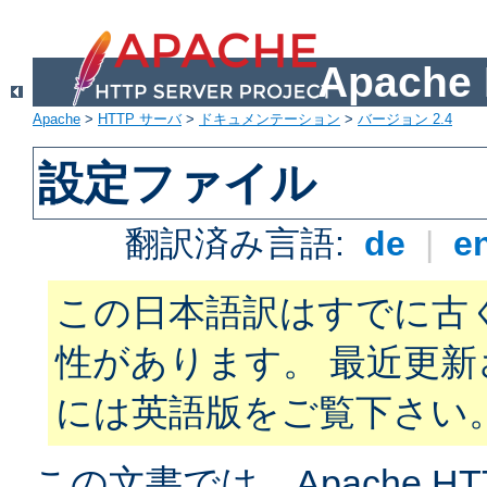
Apach
Apache
>
HTTP サーバ
>
ドキュメンテーション
>
バージョン 2.4
設定ファイル
翻訳済み言語:
de
|
e
この日本語訳はすでに古
性があります。 最近更
には英語版をご覧下さい
この文書では、Apache H