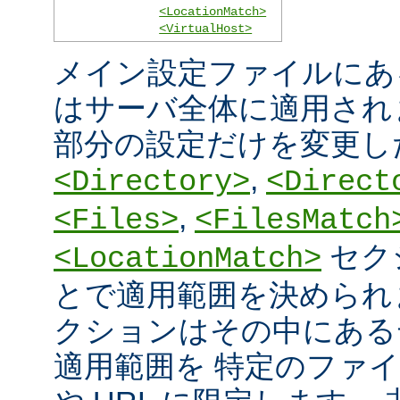
<LocationMatch>
<VirtualHost>
メイン設定ファイルにあ
はサーバ全体に適用され
部分の設定だけを変更し
,
<Directory>
<Direct
,
<Files>
<FilesMatch
セク
<LocationMatch>
とで適用範囲を決められ
クションはその中にある
適用範囲を 特定のファ