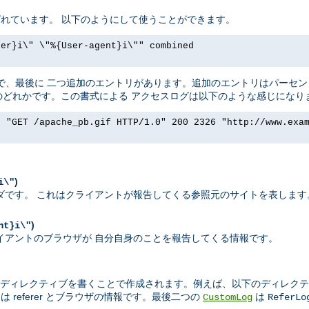
t と呼ばれています。 以下のようにして使うことができます。
rer}i\" \"%{User-agent}i\"" combined
ったく同じで、最後に 二つ追加のエントリがあります。追加のエントリはパー
ダのどれかです。この書式による アクセスログは以下のような感じになり
] "GET /apache_pb.gif HTTP/1.0" 200 2326 "http://www.exa
)
i\"
エストヘッダです。 これはクライアントが報告してくる参照元のサイトを表します
)
nt}i\"
れはクライアントのブラウザが 自分自身のことを報告してくる情報です。
ディレクティブを書くことで作成されます。例えば、以下のディレクテ
 referer とブラウザの情報です。最後二つの
は
CustomLog
ReferLo