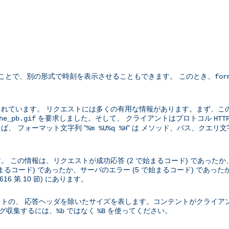
ことで、別の形式で時刻を表示させることもできます。 このとき、
for
れています。 リクエストには多くの有用な情報があります。まず、こ
を要求しました。そして、 クライアントはプロトコル
he_pb.gif
HTT
、 フォーマット文字列 "
" は メソッド、パス、クエリ
%m %U%q %H
この情報は、リクエストが成功応答 (2 で始まるコード) であったか、
始まるコード) であったか、サーバのエラー (5 で始まるコード) であ
2616 第 10 節) にあります。
トの、 応答ヘッダを除いたサイズを表します。コンテントがクライア
ログ収集するには、
ではなく
を使ってください。
%b
%B