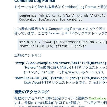
Combined Log Format
もう一つのよく使われる書式は Combined Log Forma
LogFormat "%h %l %u %t \"%r\" %>s %b \"%{Refe
CustomLog log/access_log combined
この書式の最初の方は Common Log Format とま
使っています。ここで
header
は HTTP のリクエストヘッ
127.0.0.1 - frank [10/Oct/2000:13:55:36 -0700
"Mozilla/4.08 [en] (Win98; I ;Nav)"
追加のエントリは:
(
"http://www.example.com/start.html"
\"%{Referer}
"Referer" (意図的な綴り間違い) HTTP リク
にリンクしているか、 それを含んでいるページです)。
(
"Mozilla/4.08 [en] (Win98; I ;Nav)"
\"%{User-age
User-Agent HTTP リクエストヘッダです。こ
複数のアクセスログ
複数のアクセスログは単に設定ファイルに複数の
CustomLog
ます。最初のものは基本的な CLF の情報で、 二つ目と三つ目は