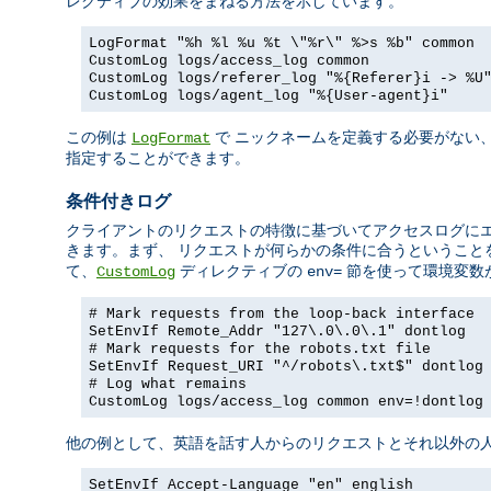
レクティブの効果をまねる方法を示しています。
LogFormat "%h %l %u %t \"%r\" %>s %b" common
CustomLog logs/access_log common
CustomLog logs/referer_log "%{Referer}i -> %U
CustomLog logs/agent_log "%{User-agent}i"
この例は
で ニックネームを定義する必要がない
LogFormat
指定することができます。
条件付きログ
クライアントのリクエストの特徴に基づいてアクセスログに
きます。まず、 リクエストが何らかの条件に合うということ
て、
ディレクティブの
節を使って環境変数
CustomLog
env=
# Mark requests from the loop-back interface
SetEnvIf Remote_Addr "127\.0\.0\.1" dontlog
# Mark requests for the robots.txt file
SetEnvIf Request_URI "^/robots\.txt$" dontlog
# Log what remains
CustomLog logs/access_log common env=!dontlog
他の例として、英語を話す人からのリクエストとそれ以外の人
SetEnvIf Accept-Language "en" english