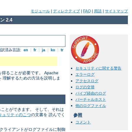
モジュール
|
ディレクティブ
|
FAQ
|
用語
|
サイトマップ
 2.4
翻訳済み言語:
en
|
fr
|
ja
|
ko
|
tr
セキュリティに関する警告
ことが必要です。 Apache
エラーログ
を 理解するための方法を説明しま
アクセスログ
ログの交替
パイプ経由のログ
バーチャルホスト
他のログファイル
れることができます。 そして、それは
キュリティのこつ
の文書を 読んでく
参照
コメント
 クライアントがログファイルに制御