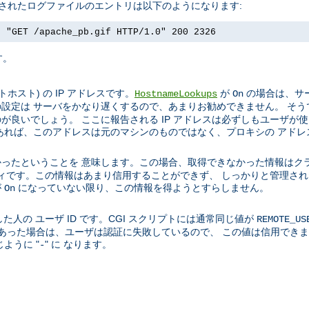
成されたログファイルのエントリは以下のようになります:
] "GET /apache_pb.gif HTTP/1.0" 200 2326
す。
スト) の IP アドレスです。
が
の場合は、サー
HostnameLookups
On
設定は サーバをかなり遅くするので、あまりお勧めできません。 そう
良いでしょう。 ここに報告される IP アドレスは必ずしもユーザが
あれば、このアドレスは元のマシンのものではなく、プロキシの アドレ
ったということを 意味します。この場合、取得できなかった情報はク
ティティです。この情報はあまり信用することができず、 しっかりと管理
が
になっていない限り、この情報を得ようとすらしません。
On
た人の ユーザ ID です。CGI スクリプトには通常同じ値が
REMOTE_US
01 であった場合は、ユーザは認証に失敗しているので、 この値は信用で
ように "
" に なります。
-