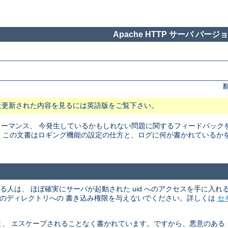
Apache HTTP サーバ バージョン
近更新された内容を見るには英語版をご覧下さい。
マンス、 今発生しているかもしれない問題に関するフィードバックを得る
。 この文書はロギング機能の設定の仕方と、ログに何が書かれているか
める人は、 ほぼ確実にサーバが起動された uid へのアクセスを手に入
、そのディレクトリへの 書き込み権限を与え
ない
でください。詳しくは
セ
、 エスケープされることなく書かれています。ですから、悪意のある