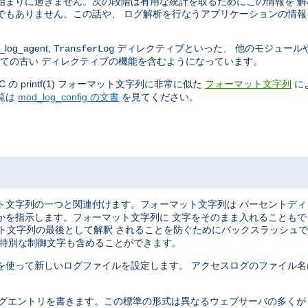
始まりに過ぎません。次の段階は有用な統計を取るためにこの情報を 
でもありません。この話や、 ログ解析を行なうアプリケーションの情報
log_agent,
ディレクティブといった、 他のモジュール
TransferLog
ての古い ディレクティブの機能を含むようになっています。
 printf(1) フォーマット文字列に非常に似た
に
フォーマット文字列
覧は
mod_log_config の文書
を見てください。
ト文字列の一つと関連付けます。フォーマット文字列は パーセントデ
かを指示します。フォーマット文字列に 文字をそのまま入れることも
マット文字列の最後として解釈 されることを防ぐためにバックスラッシュ
う特別な制御文字も含めることができます。
を使って新しいログファイルを設定します。 アクセスログのファイル名
ばれる形式で ログエントリを書きます。この標準の形式は異なるウェブサーバの多