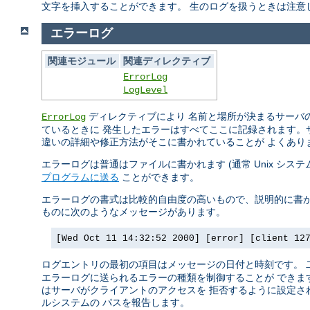
文字を挿入することができます。 生のログを扱うときは注意
エラーログ
関連モジュール
関連ディレクティブ
ErrorLog
LogLevel
ディレクティブにより 名前と場所が決まるサーバの
ErrorLog
ているときに 発生したエラーはすべてここに記録されます。
違いの詳細や修正方法がそこに書かれていることが よくあり
エラーログは普通はファイルに書かれます (通常 Unix シス
プログラムに送る
ことができます。
エラーログの書式は比較的自由度の高いもので、説明的に書か
ものに次のようなメッセージがあります。
[Wed Oct 11 14:32:52 2000] [error] [client 12
ログエントリの最初の項目はメッセージの日付と時刻です。
エラーログに送られるエラーの種類を制御することが できます
はサーバがクライアントのアクセスを 拒否するように設定され
ルシステムの パスを報告します。