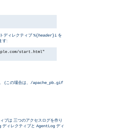
セントディレクティブ
を
%{
header
}i
ます:
mple.com/start.html"
。 (この場合は、
/apache_pb.gif
ィブは 三つのアクセスログを作り
ディレクティブと
ディ
g
AgentLog