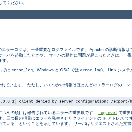
してください。
エラーログは、一番重要なログファイルです。 Apache の診断情報
サーバを起動したときや、 サーバの動作に問題が起こったときは、一番
ます。
テムでは
、Windows と OS/2 では
)。 Unix シ
error_log
error.log
れています。 ただし、いくつかの情報はほとんどのエラーログのエン
7.0.0.1] client denied by server configuration: /export/
 二つめの項目は報告されているエラーの重要度です。
で重要
LogLevel
。三つ目の項目はエラーを発生させたクライアントの IP アドレス 
ている、ということを示しています。 サーバはリクエストされた文書の 