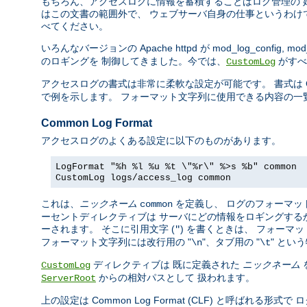
もちろん、アクセスログに情報を蓄積することはログ管理の 
はこの文書の範囲外で、 ウェブサーバ自身の仕事というわけ
べてください。
いろんなバージョンの Apache httpd が mod_log_config, mod_
のロギングを 制御してきました。今では、
がすべ
CustomLog
アクセスログの書式は非常に柔軟な設定が可能です。 書式は C の
で例を示します。 フォーマット文字列に使用できる内容の一
Common Log Format
アクセスログのよくある設定に以下のものがあります。
LogFormat "%h %l %u %t \"%r\" %>s %b" common
CustomLog logs/access_log common
これは、
ニックネーム
を定義し、 ログのフォーマッ
common
ーセントディレクティブは サーバにどの情報をロギングする
ーされます。 そこに引用文字 (
) を書くときは、 フォー
"
フォーマット文字列には改行用の "
"、タブ用の "
" とい
\n
\t
ディレクティブは 既に定義された
ニックネーム
CustomLog
からの相対パスとして 扱われます。
ServerRoot
上の設定は Common Log Format (CLF) と呼