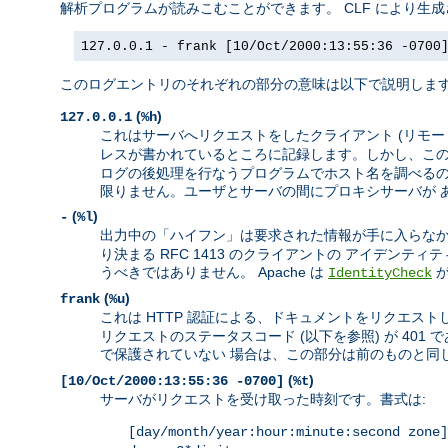
解析プログラムが読みこむことができます。 CLF により生
127.0.0.1 - frank [10/Oct/2000:13:55:36 -0700
このログエントリのそれぞれの部分の意味は以下で説明しま
(
)
127.0.0.1
%h
これはサーバへリクエストをしたクライアント (リモートホ
レスが書かれているところに記録します。しかし、この
ログの後処理を行なうプログラムでホスト名を調べるのが
限りません。ユーザとサーバの間にプロキシサーバが 
(
)
-
%l
出力中の「ハイフン」は要求された情報が手に入らなか
り決まる RFC 1413 のクライアントの アイデン
うべきではありません。 Apache は
IdentityCheck
(
)
frank
%u
これは HTTP 認証による、ドキュメントをリクエストし
リクエストのステータスコード (以下を参照) が 4
で保護されていない 場合は、この部分は前のものと同じ
(
)
[10/Oct/2000:13:55:36 -0700]
%t
サーバがリクエストを受け取った時刻です。書式は:
[day/month/year:hour:minute:second zone]