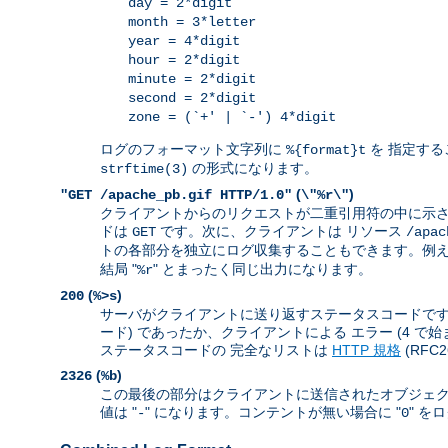
day = 2*digit
month = 3*letter
year = 4*digit
hour = 2*digit
minute = 2*digit
second = 2*digit
zone = (`+' | `-') 4*digit
ログのフォーマット文字列に
を 指定する
%{format}t
の形式になります。
strftime(3)
(
)
"GET /apache_pb.gif HTTP/1.0"
\"%r\"
クライアントからのリクエストが二重引用符の中に示さ
ドは
です。次に、クライアントは リソース
GET
/apac
トの各部分を独立にログ収集することもできます。例えば
結局 "
" とまったく同じ出力になります。
%r
(
)
200
%>s
サーバがクライアントに送り返すステータスコードです。 
ード) であったか、クライアントによる エラー (4 で
ステータスコードの 完全なリストは
HTTP 規格
(RFC
(
)
2326
%b
この最後の部分はクライアントに送信されたオブジェク
値は "
" になります。コンテントが無い場合に "
" を
-
0