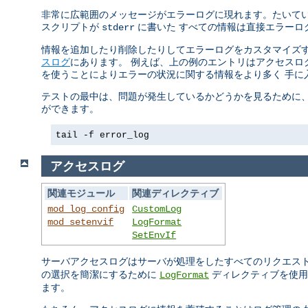
非常に広範囲のメッセージがエラーログに現れます。たいていの
スクリプトが
に書いた すべての情報は直接エラーロ
stderr
情報を追加したり削除したりしてエラーログをカスタマイズす
スログ
にあります。 例えば、上の例のエントリはアクセスログ
を使うことによりエラーの状況に関する情報をより多く 手に
テストの最中は、問題が発生しているかどうかを見るために、 
ができます。
tail -f error_log
アクセスログ
関連モジュール
関連ディレクティブ
mod_log_config
CustomLog
mod_setenvif
LogFormat
SetEnvIf
サーバアクセスログはサーバが処理をしたすべてのリクエス
の選択を簡潔にするために
ディレクティブを使用
LogFormat
ます。